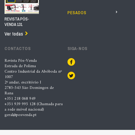
PESADOS
REVISTA PÓS-
VENDA 131
Ver todas
CONTACTOS
SIGA-NOS
Revista Pós-Venda
Estrada de Polima
Centro Industrial da Abóboda nº
1007
2º andar, escritório I
2785-543 São Domingos de
Rana
+351 218 068 949
+351 939 995 128 (Chamada para
a rede móvel nacional)
geral@posvenda.pt