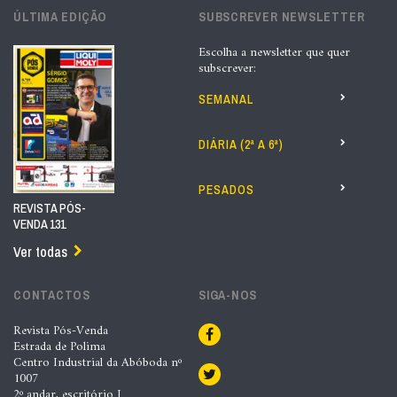
ÚLTIMA EDIÇÃO
SUBSCREVER NEWSLETTER
Escolha a newsletter que quer
subscrever:
SEMANAL
DIÁRIA (2ª A 6ª)
PESADOS
REVISTA PÓS-
VENDA 131
Ver todas
CONTACTOS
SIGA-NOS
Revista Pós-Venda
Estrada de Polima
Centro Industrial da Abóboda nº
1007
2º andar, escritório I