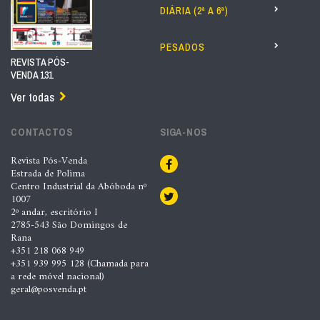
DIÁRIA (2ª A 6ª)
PESADOS
REVISTA PÓS-
VENDA 131
Ver todas
CONTACTOS
SIGA-NOS
Revista Pós-Venda
Estrada de Polima
Centro Industrial da Abóboda nº
1007
2º andar, escritório I
2785-543 São Domingos de
Rana
+351 218 068 949
+351 939 995 128 (Chamada para
a rede móvel nacional)
geral@posvenda.pt