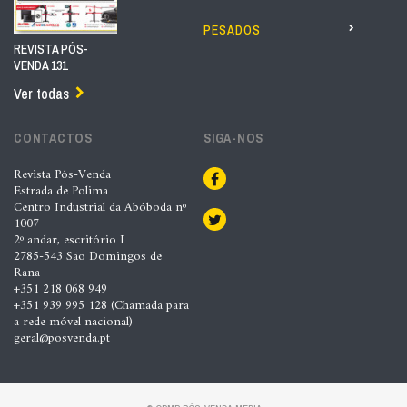
PESADOS
REVISTA PÓS-
VENDA 131
Ver todas
CONTACTOS
SIGA-NOS
Revista Pós-Venda
Estrada de Polima
Centro Industrial da Abóboda nº
1007
2º andar, escritório I
2785-543 São Domingos de
Rana
+351 218 068 949
+351 939 995 128 (Chamada para
a rede móvel nacional)
geral@posvenda.pt