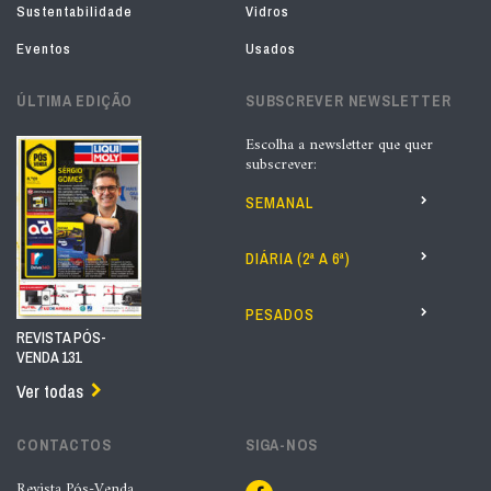
Sustentabilidade
Vidros
Eventos
Usados
ÚLTIMA EDIÇÃO
SUBSCREVER NEWSLETTER
Escolha a newsletter que quer
subscrever:
SEMANAL
DIÁRIA (2ª A 6ª)
PESADOS
REVISTA PÓS-
VENDA 131
Ver todas
CONTACTOS
SIGA-NOS
Revista Pós-Venda