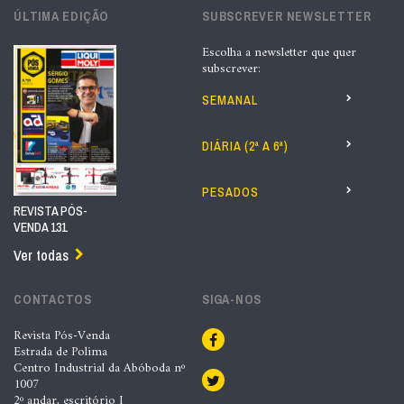
ÚLTIMA EDIÇÃO
SUBSCREVER NEWSLETTER
Escolha a newsletter que quer
subscrever:
SEMANAL
DIÁRIA (2ª A 6ª)
PESADOS
REVISTA PÓS-
VENDA 131
Ver todas
CONTACTOS
SIGA-NOS
Revista Pós-Venda
Estrada de Polima
Centro Industrial da Abóboda nº
1007
2º andar, escritório I