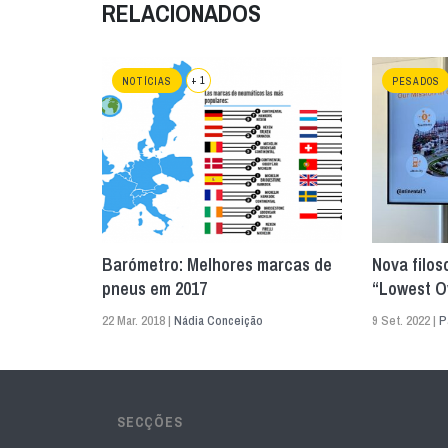
RELACIONADOS
+ 1
NOTÍCIAS
PESADOS
Barómetro: Melhores marcas de
Nova filos
pneus em 2017
“Lowest Ov
22 Mar. 2018 |
Nádia Conceição
9 Set. 2022 |
P
SECÇÕES