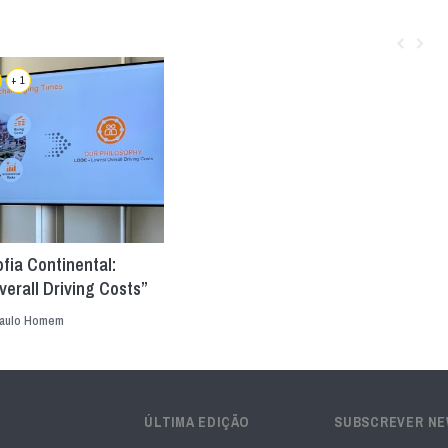
+ 1
ofia Continental:
erall Driving Costs”
aulo Homem
ÚLTIMA EDIÇÃO
SUBSCREVER N