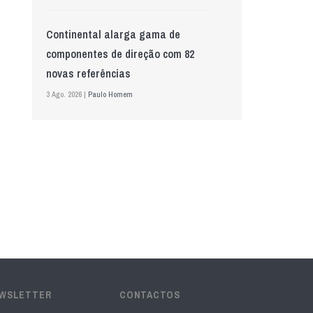
Continental alarga gama de
componentes de direção com 82
novas referências
3 Ago. 2026 |
Paulo Homem
Mewa aposta na IA para automatizar
controlo de qualidade
5 Ago. 2026 |
Nádia Conceição
GS Pro Tyres assume representação
exclusiva da Laufenn em Portugal
4 Ago. 2026 |
Paulo Homem
EWSLETTER
CONTACTOS
Wolf mostra nova geração de