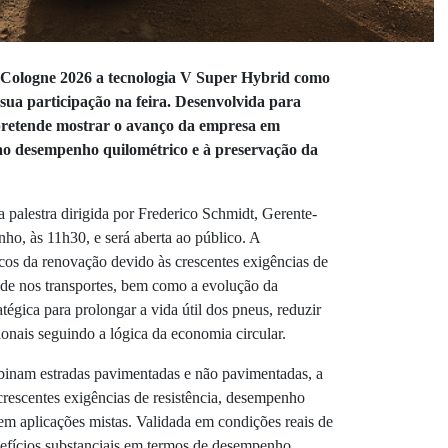
 Cologne 2026 a tecnologia V Super Hybrid como
sua participação na feira. Desenvolvida para
 pretende mostrar o avanço da empresa em
 ao desempenho quilométrico e à preservação da
palestra dirigida por Frederico Schmidt, Gerente-
ho, às 11h30, e será aberta ao público. A
cos da renovação devido às crescentes exigências de
idade nos transportes, bem como a evolução da
égica para prolongar a vida útil dos pneus, reduzir
ionais seguindo a lógica da economia circular.
inam estradas pavimentadas e não pavimentadas, a
crescentes exigências de resistência, desempenho
em aplicações mistas. Validada em condições reais de
efícios substanciais em termos de desempenho