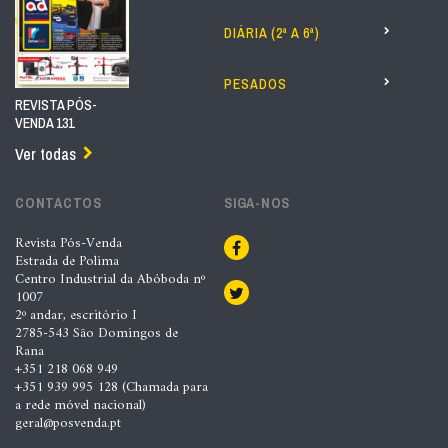
DIÁRIA (2ª A 6ª)
PESADOS
REVISTA PÓS-
VENDA 131
Ver todas
CONTACTOS
SIGA-NOS
Revista Pós-Venda
Estrada de Polima
Centro Industrial da Abóboda nº
1007
2º andar, escritório I
2785-543 São Domingos de
Rana
+351 218 068 949
+351 939 995 128 (Chamada para
a rede móvel nacional)
geral@posvenda.pt