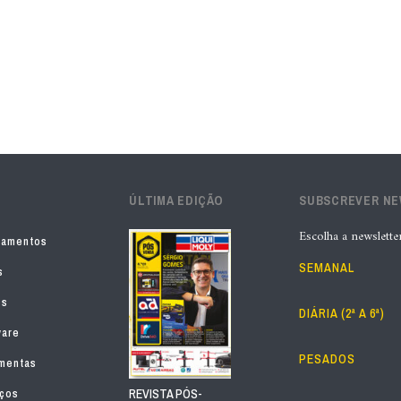
ÚLTIMA EDIÇÃO
SUBSCREVER N
Escolha a newslette
pamentos
SEMANAL
s
os
DIÁRIA (2ª A 6ª)
ware
PESADOS
mentas
iços
REVISTA PÓS-