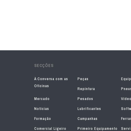
SECÇÕES
À Conversa com as
Peças
Equi
Oficinas
Repintura
Pneu
Mercado
Pesados
Víde
Notícias
Lubrificantes
Soft
Formação
Campanhas
Ferra
Comercial Ligeiro
Primeiro Equipamento
Serv