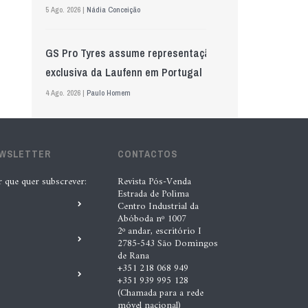
5 Ago. 2026 |
Nádia Conceição
GS Pro Tyres assume representação
exclusiva da Laufenn em Portugal
4 Ago. 2026 |
Paulo Homem
Wolf mostra nova geração de
EWSLETTER
lubrificantes, serviços e embalagens
CONTACTOS
na Automechanika
r que quer subscrever:
Revista Pós-Venda
Estrada de Polima
5 Ago. 2026 |
Nádia Conceição
Centro Industrial da
Abóboda nº 1007
2º andar, escritório I
Acionistas da AkzoNobel e da Axalta
2785-543 São Domingos
de Rana
aprovam fusão
+351 218 068 949
+351 939 995 128
6 Ago. 2026 |
Paulo Homem
(Chamada para a rede
móvel nacional)