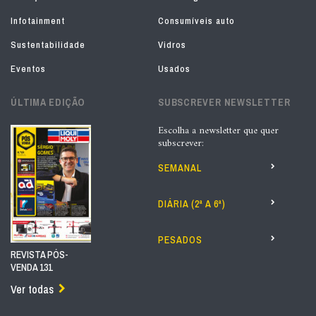
Infotainment
Consumíveis auto
Sustentabilidade
Vidros
Eventos
Usados
ÚLTIMA EDIÇÃO
SUBSCREVER NEWSLETTER
Escolha a newsletter que quer
subscrever:
SEMANAL
DIÁRIA (2ª A 6ª)
PESADOS
REVISTA PÓS-
VENDA 131
Ver todas