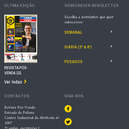
ÚLTIMA EDIÇÃO
SUBSCREVER NEWSLETTER
Escolha a newsletter que quer
subscrever:
SEMANAL
DIÁRIA (2ª A 6ª)
PESADOS
REVISTA PÓS-
VENDA 131
Ver todas
CONTACTOS
SIGA-NOS
Revista Pós-Venda
Estrada de Polima
Centro Industrial da Abóboda nº
1007
2º andar, escritório I