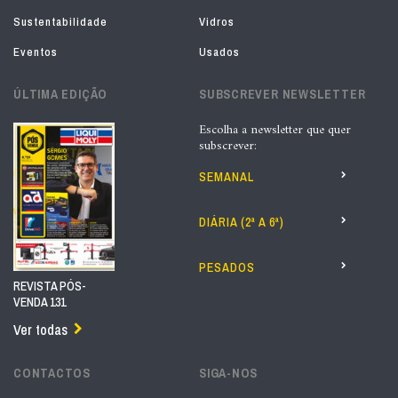
Sustentabilidade
Vidros
Eventos
Usados
ÚLTIMA EDIÇÃO
SUBSCREVER NEWSLETTER
Escolha a newsletter que quer
subscrever:
SEMANAL
DIÁRIA (2ª A 6ª)
PESADOS
REVISTA PÓS-
VENDA 131
Ver todas
CONTACTOS
SIGA-NOS