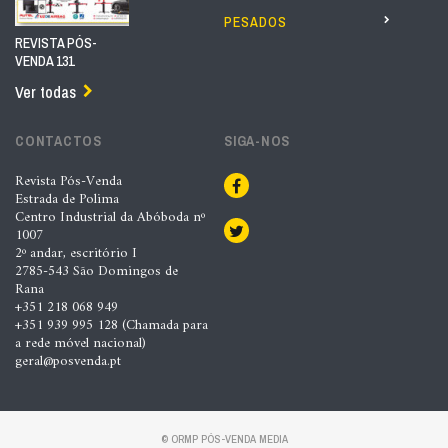
PESADOS
REVISTA PÓS-
VENDA 131
Ver todas
CONTACTOS
SIGA-NOS
Revista Pós-Venda
Estrada de Polima
Centro Industrial da Abóboda nº
1007
2º andar, escritório I
2785-543 São Domingos de
Rana
+351 218 068 949
+351 939 995 128 (Chamada para
a rede móvel nacional)
geral@posvenda.pt
© ORMP PÓS-VENDA MEDIA