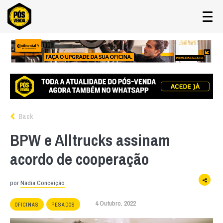
Back
BPW e Alltrucks assinam
acordo de cooperação
por
Nádia Conceição
4 Outubro, 2022
OFICINAS
PESADOS