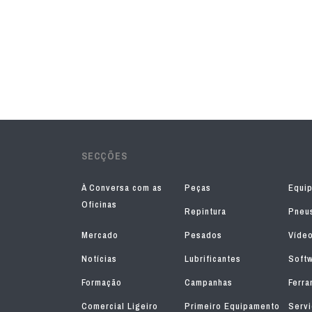
SECÇÕES
À Conversa com as
Peças
Equi
Oficinas
Repintura
Pneu
Mercado
Pesados
Víde
Notícias
Lubrificantes
Soft
Formação
Campanhas
Ferra
Comercial Ligeiro
Primeiro Equipamento
Serv