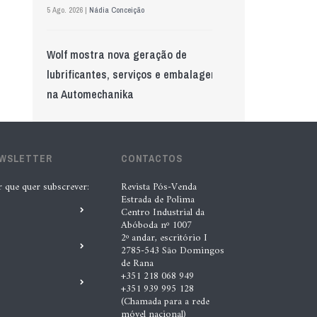
5 Ago. 2026 |
Nádia Conceição
Wolf mostra nova geração de
lubrificantes, serviços e embalagens
na Automechanika
5 Ago. 2026 |
Nádia Conceição
EWSLETTER
GS Pro Tyres assume representação
CONTACTOS
exclusiva da Laufenn em Portugal
r que quer subscrever:
Revista Pós-Venda
Estrada de Polima
4 Ago. 2026 |
Paulo Homem
Centro Industrial da
Abóboda nº 1007
2º andar, escritório I
Acionistas da AkzoNobel e da Axalta
2785-543 São Domingos
de Rana
aprovam fusão
+351 218 068 949
+351 939 995 128
6 Ago. 2026 |
Paulo Homem
(Chamada para a rede
móvel nacional)