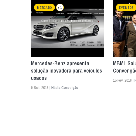
+ 1
MERCADO
EVENTOS
Mercedes-Benz apresenta
MBML Solu
solução inovadora para veículos
Convenção
usados
15 Fev. 2016 |
9 Set. 2019 |
Nádia Conceição