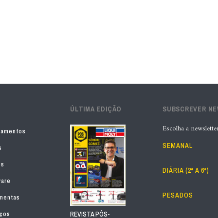
ÚLTIMA EDIÇÃO
SUBSCREVER N
Escolha a newslette
pamentos
SEMANAL
s
os
DIÁRIA (2ª A 6ª)
ware
PESADOS
mentas
iços
REVISTA PÓS-