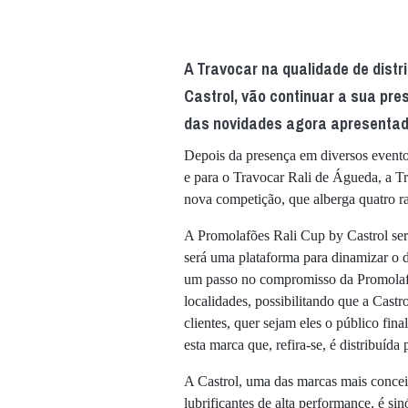
A Travocar na qualidade de distri
Castrol, vão continuar a sua pr
das novidades agora apresentada
Depois da presença em diversos event
e para o Travocar Rali de Águeda, a T
nova competição, que alberga quatro ral
A Promolafões Rali Cup by Castrol ser
será uma plataforma para dinamizar o d
um passo no compromisso da Promolafõe
localidades, possibilitando que a Cas
clientes, quer sejam eles o público fina
esta marca que, refira-se, é distribuída
A Castrol, uma das marcas mais concei
lubrificantes de alta performance, é s