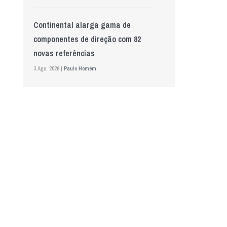
Continental alarga gama de
componentes de direção com 82
novas referências
3 Ago. 2026 |
Paulo Homem
Mewa aposta na IA para automatizar
controlo de qualidade
5 Ago. 2026 |
Nádia Conceição
GS Pro Tyres assume representação
exclusiva da Laufenn em Portugal
4 Ago. 2026 |
Paulo Homem
Wolf mostra nova geração de