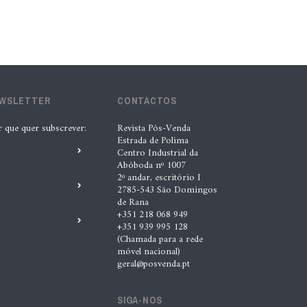
lubrificantes, serviços e embalagens
na Automechanika
5 Ago. 2026 |
Nádia Conceição
“A INDASA procura ajudar os seus
EWSLETTER
CONTACTOS
clientes a identificar oportunidades
r que quer subscrever:
Revista Pós-Venda
de melhoria ao longo de todo o
Estrada de Polima
Centro Industrial da
processo de reparação””, Tiago
Abóboda nº 1007
Matias, INDASA
2º andar, escritório I
2785-543 São Domingos
4 Ago. 2026 |
Nádia Conceição
de Rana
+351 218 068 949
+351 939 995 128
Automechanika marca nova fase da
(Chamada para a rede
móvel nacional)
expansão europeia da XTOOL
geral@posvenda.pt
3 Ago. 2026 |
Nádia Conceição
SIGA-NOS