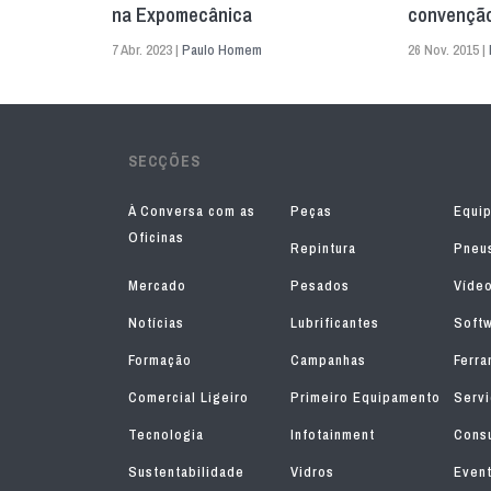
na Expomecânica
convenção
7 Abr. 2023 |
Paulo Homem
26 Nov. 2015 |
SECÇÕES
À Conversa com as
Peças
Equi
Oficinas
Repintura
Pneu
Mercado
Pesados
Víde
Notícias
Lubrificantes
Soft
Formação
Campanhas
Ferra
Comercial Ligeiro
Primeiro Equipamento
Serv
Tecnologia
Infotainment
Consu
Sustentabilidade
Vidros
Even