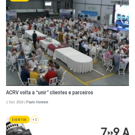
ACRV volta a “unir” clientes e parceiros
1 Out. 2019 |
Paulo Homem
+ 1
EVENTOS