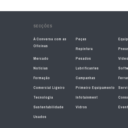
SECÇÕES
À Conversa com as
Peças
Equi
Oficinas
Repintura
Pneu
Mercado
Pesados
Víde
Notícias
Lubrificantes
Soft
Formação
Campanhas
Ferra
Comercial Ligeiro
Primeiro Equipamento
Serv
Tecnologia
Infotainment
Consu
Sustentabilidade
Vidros
Even
Usados