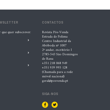
lubrificantes, serviços e embalagens
na Automechanika
5 Ago. 2026 |
Nádia Conceição
EWSLETTER
CONTACTOS
r que quer subscrever:
Revista Pós-Venda
“A INDASA procura ajudar os seus
Estrada de Polima
Centro Industrial da
clientes a identificar oportunidades
Abóboda nº 1007
de melhoria ao longo de todo o
2º andar, escritório I
2785-543 São Domingos
processo de reparação””, Tiago
de Rana
Matias, INDASA
+351 218 068 949
+351 939 995 128
4 Ago. 2026 |
Nádia Conceição
(Chamada para a rede
móvel nacional)
geral@posvenda.pt
Automechanika marca nova fase da
expansão europeia da XTOOL
SIGA-NOS
3 Ago. 2026 |
Nádia Conceição