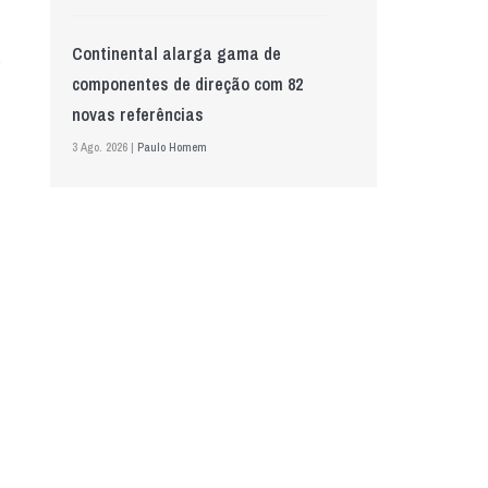
Continental alarga gama de
componentes de direção com 82
novas referências
3 Ago. 2026 |
Paulo Homem
Mewa aposta na IA para automatizar
controlo de qualidade
5 Ago. 2026 |
Nádia Conceição
GS Pro Tyres assume representação
exclusiva da Laufenn em Portugal
4 Ago. 2026 |
Paulo Homem
Wolf mostra nova geração de