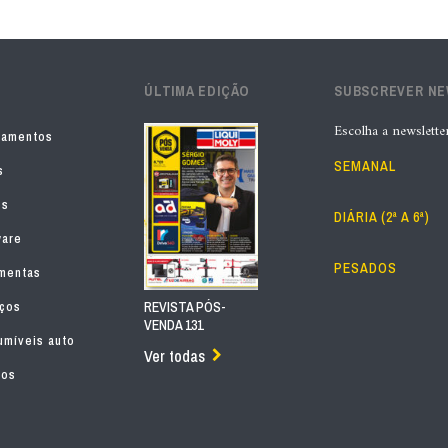
ÚLTIMA EDIÇÃO
SUBSCREVER N
Escolha a newslette
pamentos
SEMANAL
s
os
DIÁRIA (2ª A 6ª)
ware
PESADOS
mentas
iços
REVISTA PÓS-
VENDA 131
míveis auto
Ver todas
tos