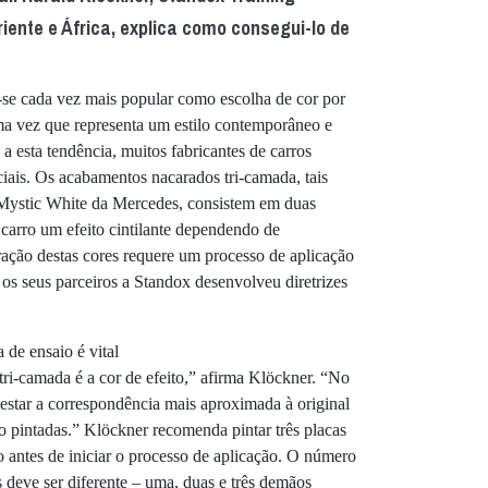
ente e África, explica como consegui-lo de
-se cada vez mais popular como escolha de cor por
uma vez que representa um estilo contemporâneo e
 esta tendência, muitos fabricantes de carros
ciais. Os acabamentos nacarados tri-camada, tais
ystic White da Mercedes, consistem em duas
arro um efeito cintilante dependendo de
ração destas cores requere um processo de aplicação
os seus parceiros a Standox desenvolveu diretrizes
de ensaio é vital
tri-camada é a cor de efeito,” afirma Klöckner. “No
l testar a correspondência mais aproximada à original
io pintadas.” Klöckner recomenda pintar três placas
to antes de iniciar o processo de aplicação. O número
 deve ser diferente – uma, duas e três demãos