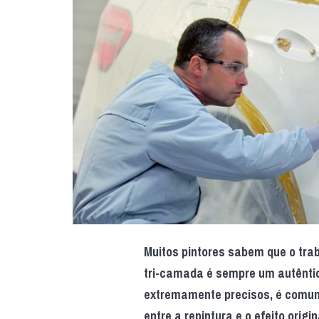
Muitos pintores sabem que o tr
tri-camada é sempre um autêntic
extremamente precisos, é comum
entre a repintura e o efeito origi