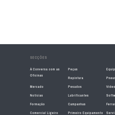
SECÇÕES
À Conversa com as
Peças
Equi
Oficinas
Repintura
Pneu
Mercado
Pesados
Víde
Notícias
Lubrificantes
Soft
Formação
Campanhas
Ferra
Comercial Ligeiro
Primeiro Equipamento
Serv