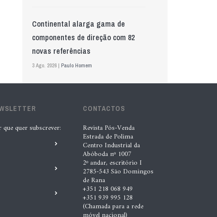
Continental alarga gama de
componentes de direção com 82
novas referências
3 Ago. 2026 |
Paulo Homem
Mewa aposta na IA para automatizar
EWSLETTER
controlo de qualidade
CONTACTOS
5 Ago. 2026 |
Nádia Conceição
r que quer subscrever:
Revista Pós-Venda
Estrada de Polima
Centro Industrial da
Abóboda nº 1007
GS Pro Tyres assume representação
2º andar, escritório I
exclusiva da Laufenn em Portugal
2785-543 São Domingos
de Rana
4 Ago. 2026 |
Paulo Homem
+351 218 068 949
+351 939 995 128
(Chamada para a rede
Wolf mostra nova geração de
móvel nacional)