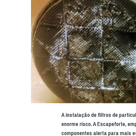
A instalação de filtros de part
enorme risco. A Escapeforte, em
componentes alerta para mais e