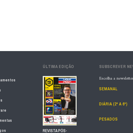
ÚLTIMA EDIÇÃO
SUBSCREVER N
Escolha a newslette
pamentos
SEMANAL
s
os
DIÁRIA (2ª A 6ª)
ware
PESADOS
mentas
iços
REVISTA PÓS-