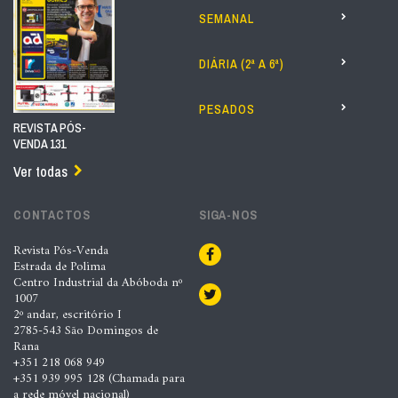
SEMANAL
DIÁRIA (2ª A 6ª)
PESADOS
REVISTA PÓS-
VENDA 131
Ver todas
CONTACTOS
SIGA-NOS
Revista Pós-Venda
Estrada de Polima
Centro Industrial da Abóboda nº
1007
2º andar, escritório I
2785-543 São Domingos de
Rana
+351 218 068 949
+351 939 995 128 (Chamada para
a rede móvel nacional)