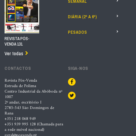
SEMANAL
DIÁRIA (2ª A 6ª)
PESADOS
REVISTA PÓS-
VENDA 131
Ver todas
CONTACTOS
SIGA-NOS
Revista Pós-Venda
Estrada de Polima
Centro Industrial da Abóboda nº
1007
2º andar, escritório I
2785-543 São Domingos de
Rana
+351 218 068 949
+351 939 995 128 (Chamada para
a rede móvel nacional)
geral@posvenda.pt