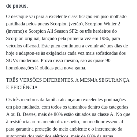
de pneus.
O destaque vai para a excelente classificação em piso molhado
partilhada pelos pneus Scorpion (verão), Scorpion Winter 2
(inverno) e Scorpion All Season SF2: os três herdeiros do
Scorpion original, lançado pela primeira vez em 1986, para
veículos off-road. Este pneu continuou a evoluir até aos dias de
hoje e adaptou-se às exigências cada vez mais sofisticadas dos
SUVs modernos. Prova disso mesmo, são as quase 90
homologações já obtidas pela nova gama.
TRÊS VERSÕES DIFERENTES, A MESMA SEGURANÇA
E EFICIÊNCIA
Os três membros da família alcançaram excelentes pontuações
em piso molhado, com todos os tamanhos dentro das categorias
A ou B. Destes, mais de 80% estão situados na classe A. No que
à resistência ao rolamento diz respeito, um medidor essencial
para garantir a proteção do meio ambiente e o incremento da
autonomia dos veículos elétricos, mais de 60% da gama