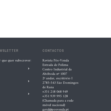
clientes a identificar oportunidades
de melhoria ao longo de todo o
processo de reparação””, Tiago
Matias, INDASA
4 Ago. 2026 |
Nádia Conceição
Automechanika marca nova fase da
EWSLETTER
CONTACTOS
expansão europeia da XTOOL
r que quer subscrever:
Revista Pós-Venda
3 Ago. 2026 |
Nádia Conceição
Estrada de Polima
Centro Industrial da
Abóboda nº 1007
2º andar, escritório I
AVA apresenta novas soluções de
2785-543 São Domingos
gestão térmica na Automechanika
de Rana
+351 218 068 949
5 Ago. 2026 |
Nádia Conceição
+351 939 995 128
(Chamada para a rede
móvel nacional)
B-Parts expande operação para a
geral@posvenda.pt