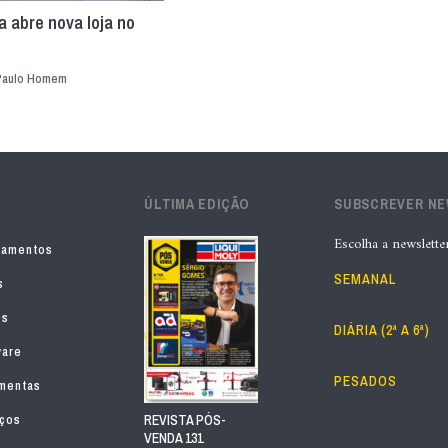
a abre nova loja no
Paulo Homem
ÚLTIMA EDIÇÃO
SUBSCREVER N
Escolha a newslette
pamentos
SEMANAL
s
os
DIÁRIA (2ª A 6ª)
ware
PESADOS
mentas
iços
REVISTA PÓS-
VENDA 131