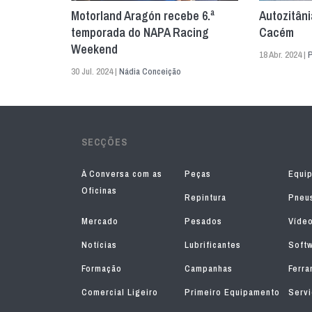
Motorland Aragón recebe 6.ª
Autozitâni
temporada do NAPA Racing
Cacém
Weekend
18 Abr. 2024 |
30 Jul. 2024 |
Nádia Conceição
SECÇÕES
À Conversa com as
Peças
Equi
Oficinas
Repintura
Pneu
Mercado
Pesados
Víde
Notícias
Lubrificantes
Soft
Formação
Campanhas
Ferra
Comercial Ligeiro
Primeiro Equipamento
Serv