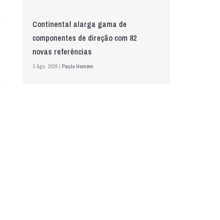
Continental alarga gama de
componentes de direção com 82
novas referências
3 Ago. 2026 |
Paulo Homem
Mewa aposta na IA para automatizar
controlo de qualidade
5 Ago. 2026 |
Nádia Conceição
GS Pro Tyres assume representação
exclusiva da Laufenn em Portugal
4 Ago. 2026 |
Paulo Homem
“A INDASA procura ajudar os seus