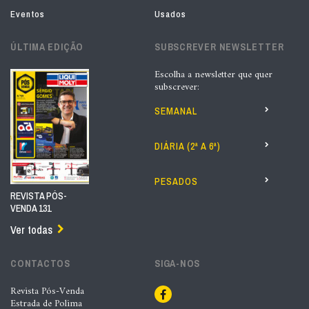
Eventos
Usados
ÚLTIMA EDIÇÃO
SUBSCREVER NEWSLETTER
Escolha a newsletter que quer
subscrever:
SEMANAL
DIÁRIA (2ª A 6ª)
PESADOS
REVISTA PÓS-
VENDA 131
Ver todas
CONTACTOS
SIGA-NOS
Revista Pós-Venda
Estrada de Polima