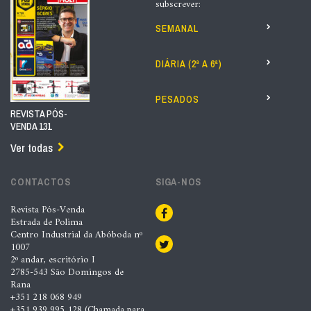
subscrever:
SEMANAL
DIÁRIA (2ª A 6ª)
PESADOS
REVISTA PÓS-
VENDA 131
Ver todas
CONTACTOS
SIGA-NOS
Revista Pós-Venda
Estrada de Polima
Centro Industrial da Abóboda nº
1007
2º andar, escritório I
2785-543 São Domingos de
Rana
+351 218 068 949
+351 939 995 128 (Chamada para