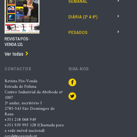
SEMANAL
DIÁRIA (2ª A 6ª)
PESADOS
REVISTA PÓS-
VENDA 131
Ver todas
CONTACTOS
SIGA-NOS
Revista Pós-Venda
Estrada de Polima
Centro Industrial da Abóboda nº
1007
2º andar, escritório I
2785-543 São Domingos de
Rana
+351 218 068 949
+351 939 995 128 (Chamada para
a rede móvel nacional)
geral@posvenda.pt