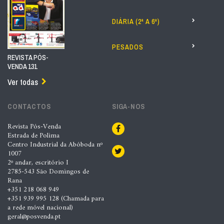
DIÁRIA (2ª A 6ª)
PESADOS
REVISTA PÓS-
VENDA 131
Ver todas
CONTACTOS
SIGA-NOS
Revista Pós-Venda
Estrada de Polima
Centro Industrial da Abóboda nº
1007
2º andar, escritório I
2785-543 São Domingos de
Rana
+351 218 068 949
+351 939 995 128 (Chamada para
a rede móvel nacional)
geral@posvenda.pt