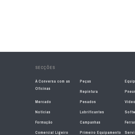
SECÇÕES
À Conversa com as
Peças
Equi
Oficinas
Repintura
Pneu
Mercado
Pesados
Víde
Notícias
Lubrificantes
Soft
Formação
Campanhas
Ferra
Comercial Ligeiro
Primeiro Equipamento
Serv