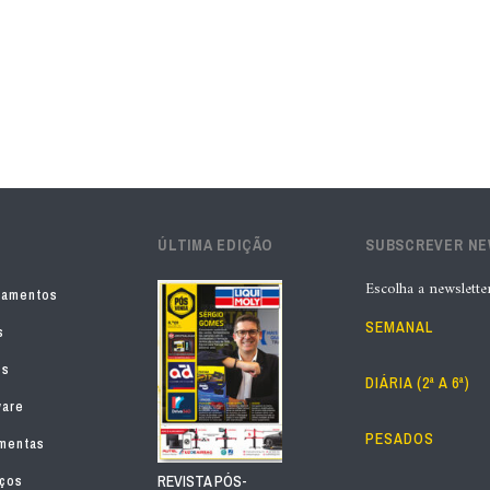
ÚLTIMA EDIÇÃO
SUBSCREVER N
Escolha a newslette
pamentos
SEMANAL
s
os
DIÁRIA (2ª A 6ª)
ware
PESADOS
mentas
iços
REVISTA PÓS-