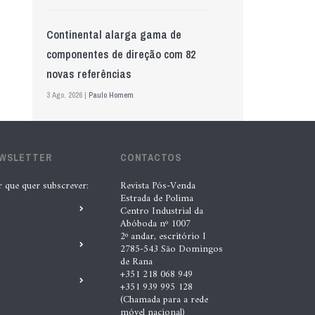
Continental alarga gama de
componentes de direção com 82
novas referências
3 Ago. 2026 |
Paulo Homem
Mewa aposta na IA para automatizar
EWSLETTER
controlo de qualidade
CONTACTOS
5 Ago. 2026 |
Nádia Conceição
r que quer subscrever:
Revista Pós-Venda
Estrada de Polima
Centro Industrial da
Abóboda nº 1007
GS Pro Tyres assume representação
2º andar, escritório I
exclusiva da Laufenn em Portugal
2785-543 São Domingos
de Rana
4 Ago. 2026 |
Paulo Homem
+351 218 068 949
+351 939 995 128
(Chamada para a rede
Wolf mostra nova geração de
móvel nacional)