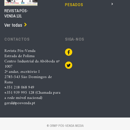
PESADOS
REVISTA PÓS-
VENDA 131
Ver todas
CONTACTOS
SIGA-NOS
Revista Pós-Venda
Estrada de Polima
Centro Industrial da Abóboda nº
1007
2º andar, escritório I
2785-543 São Domingos de
Rana
+351 218 068 949
+351 939 995 128 (Chamada para
a rede móvel nacional)
geral@posvenda.pt
© ORMP PÓS-VENDA MEDIA