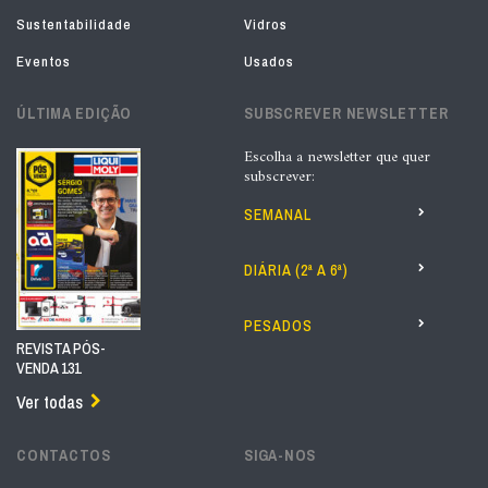
Sustentabilidade
Vidros
Eventos
Usados
ÚLTIMA EDIÇÃO
SUBSCREVER NEWSLETTER
Escolha a newsletter que quer
subscrever:
SEMANAL
DIÁRIA (2ª A 6ª)
PESADOS
REVISTA PÓS-
VENDA 131
Ver todas
CONTACTOS
SIGA-NOS