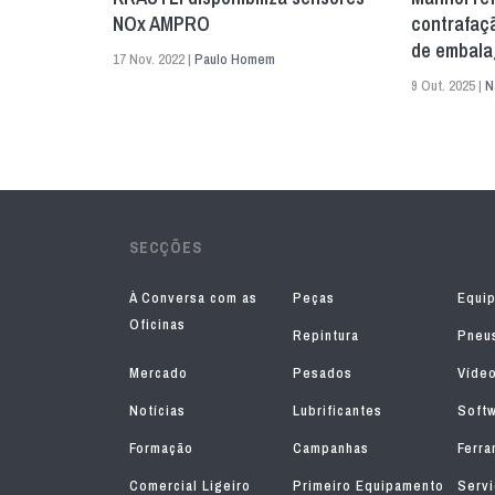
NOx AMPRO
contrafaç
de embal
17 Nov. 2022 |
Paulo Homem
9 Out. 2025 |
N
SECÇÕES
À Conversa com as
Peças
Equi
Oficinas
Repintura
Pneu
Mercado
Pesados
Víde
Notícias
Lubrificantes
Soft
Formação
Campanhas
Ferra
Comercial Ligeiro
Primeiro Equipamento
Serv