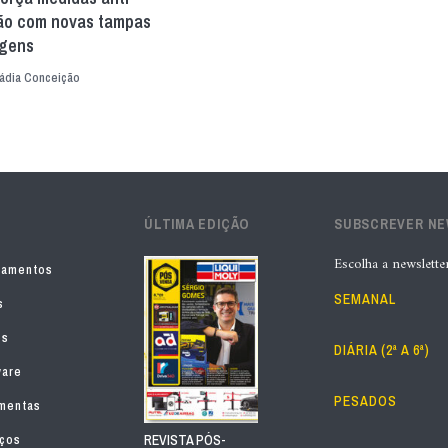
ão com novas tampas
agens
ádia Conceição
ÚLTIMA EDIÇÃO
SUBSCREVER N
Escolha a newslette
pamentos
SEMANAL
s
os
DIÁRIA (2ª A 6ª)
ware
PESADOS
mentas
iços
REVISTA PÓS-