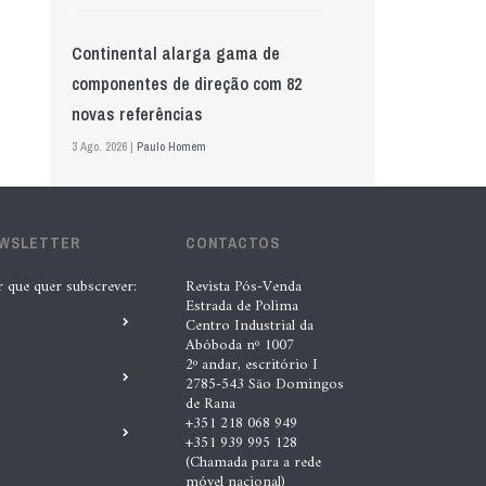
Continental alarga gama de
componentes de direção com 82
novas referências
3 Ago. 2026 |
Paulo Homem
Mewa aposta na IA para automatizar
EWSLETTER
controlo de qualidade
CONTACTOS
5 Ago. 2026 |
Nádia Conceição
r que quer subscrever:
Revista Pós-Venda
Estrada de Polima
Centro Industrial da
Abóboda nº 1007
GS Pro Tyres assume representação
2º andar, escritório I
exclusiva da Laufenn em Portugal
2785-543 São Domingos
de Rana
4 Ago. 2026 |
Paulo Homem
+351 218 068 949
+351 939 995 128
(Chamada para a rede
“A INDASA procura ajudar os seus
móvel nacional)