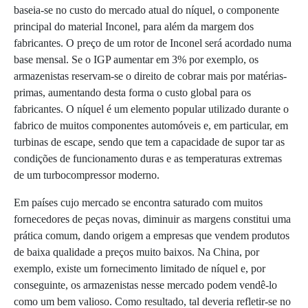
baseia-­se no custo do mercado atual do níquel, o compo­nente
principal do material Inconel­, para além da margem dos
fabricantes. O preço de um rotor de Inconel será acordado numa
base mensal. Se o IGP aumentar em 3% por exem­plo, os
armazenistas reservam-­se o direito de cobrar mais por matérias­-
primas, aumentan­do desta forma o custo global para os
fabricantes. O níquel é um elemento popular utili­zado durante o
fabrico de muitos componentes automóveis e, em particular, em
turbinas de escape, sendo que tem a capacidade de supor­ tar as
condições de funcionamento duras e as temperaturas extremas
de um turbocompressor moderno.
Em países cujo mercado se encontra saturado com muitos
fornecedores de peças novas, diminuir as margens constitui uma
prática comum, dando origem a empresas que ven­dem produtos
de baixa qualidade a preços muito baixos. Na China, por
exemplo, existe um fornecimento limitado de níquel e, por
conseguinte, os armazenistas nesse mercado podem vendê-­lo
como um bem valioso. Como resultado, tal deveria refletir-­se no