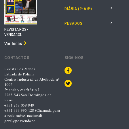
DIÁRIA (2ª A 6ª)
PESADOS
REVISTA PÓS-
VENDA 131
Ver todas
CONTACTOS
SIGA-NOS
Revista Pós-Venda
Estrada de Polima
Centro Industrial da Abóboda nº
1007
2º andar, escritório I
2785-543 São Domingos de
Rana
+351 218 068 949
+351 939 995 128 (Chamada para
a rede móvel nacional)
geral@posvenda.pt