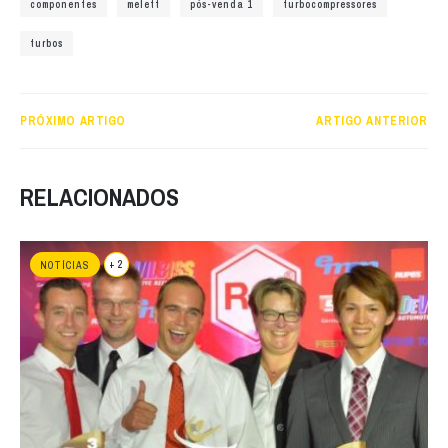
componentes
melett
pós-venda 1
turbocompressores
turbos
PRÓXIMO ARTIGO
ARTIGO ANTERIOR
RELACIONADOS
+ 2
NOTÍCIAS