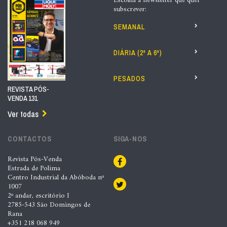
Escolha a newsletter que quer
subscrever:
SEMANAL
DIÁRIA (2ª A 6ª)
PESADOS
REVISTA PÓS-
VENDA 131
Ver todas
CONTACTOS
SIGA-NOS
Revista Pós-Venda
Estrada de Polima
Centro Industrial da Abóboda nº
1007
2º andar, escritório I
2785-543 São Domingos de
Rana
+351 218 068 949