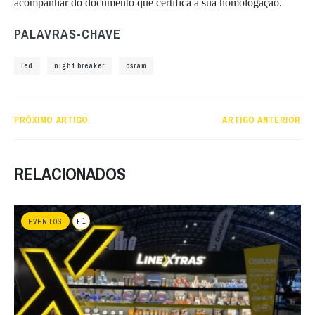
acompanhar do documento que certifica a sua homologação.
PALAVRAS-CHAVE
led
night breaker
osram
PRÓXIMO ARTIGO
ARTIGO ANTERIOR
RELACIONADOS
+ 1
EVENTOS