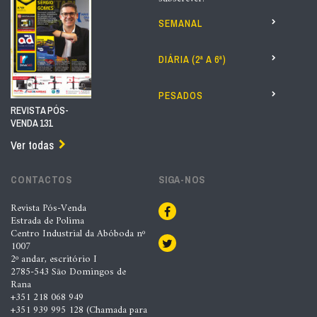
SEMANAL
DIÁRIA (2ª A 6ª)
PESADOS
REVISTA PÓS-
VENDA 131
Ver todas
CONTACTOS
SIGA-NOS
Revista Pós-Venda
Estrada de Polima
Centro Industrial da Abóboda nº
1007
2º andar, escritório I
2785-543 São Domingos de
Rana
+351 218 068 949
+351 939 995 128 (Chamada para