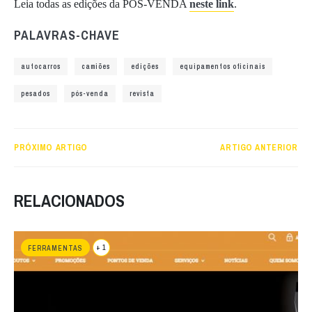
Leia todas as edições da PÓS-VENDA
neste link
.
PALAVRAS-CHAVE
autocarros
camiões
edições
equipamentos oficinais
pesados
pós-venda
revista
PRÓXIMO ARTIGO
ARTIGO ANTERIOR
RELACIONADOS
+ 1
FERRAMENTAS