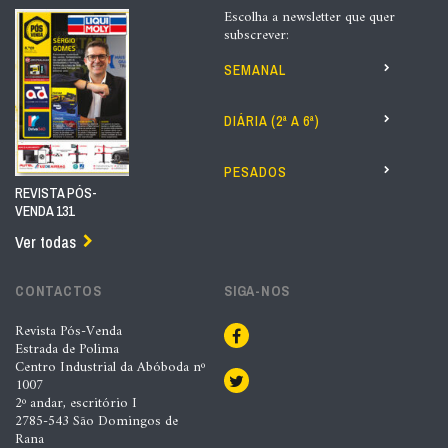
Escolha a newsletter que quer
subscrever:
SEMANAL
DIÁRIA (2ª A 6ª)
PESADOS
REVISTA PÓS-
VENDA 131
Ver todas
CONTACTOS
SIGA-NOS
Revista Pós-Venda
Estrada de Polima
Centro Industrial da Abóboda nº
1007
2º andar, escritório I
2785-543 São Domingos de
Rana