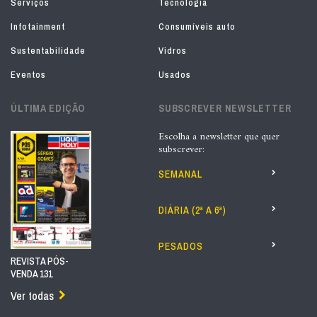
Serviços
Tecnologia
Infotainment
Consumíveis auto
Sustentabilidade
Vidros
Eventos
Usados
ÚLTIMA EDIÇÃO
SUBSCREVER NEWSLETTER
Escolha a newsletter que quer
subscrever:
SEMANAL
DIÁRIA (2ª A 6ª)
PESADOS
REVISTA PÓS-
VENDA 131
Ver todas