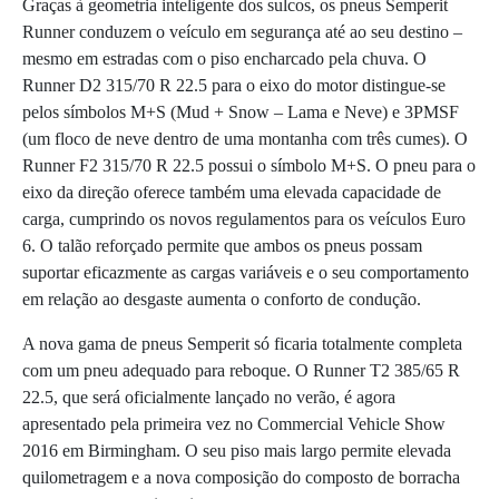
Graças à geometria inteligente dos sulcos, os pneus Semperit
Runner conduzem o veículo em segurança até ao seu destino –
mesmo em estradas com o piso encharcado pela chuva. O
Runner D2 315/70 R 22.5 para o eixo do motor distingue-se
pelos símbolos M+S (Mud + Snow – Lama e Neve) e 3PMSF
(um floco de neve dentro de uma montanha com três cumes). O
Runner F2 315/70 R 22.5 possui o símbolo M+S. O pneu para o
eixo da direção oferece também uma elevada capacidade de
carga, cumprindo os novos regulamentos para os veículos Euro
6. O talão reforçado permite que ambos os pneus possam
suportar eficazmente as cargas variáveis e o seu comportamento
em relação ao desgaste aumenta o conforto de condução.
A nova gama de pneus Semperit só ficaria totalmente completa
com um pneu adequado para reboque. O Runner T2 385/65 R
22.5, que será oficialmente lançado no verão, é agora
apresentado pela primeira vez no Commercial Vehicle Show
2016 em Birmingham. O seu piso mais largo permite elevada
quilometragem e a nova composição do composto de borracha