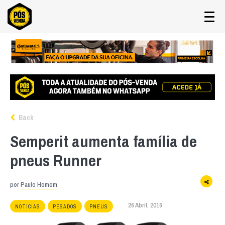
Back
Semperit aumenta família de
pneus Runner
por
Paulo Homem
26 Abril, 2016
NOTÍCIAS
PESADOS
PNEUS