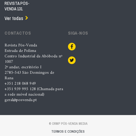
REVISTA PÓS-
VENDA 131
Ver todas
CONTACTOS
SIGA-NOS
Revista Pós-Venda
Estrada de Polima
Centro Industrial da Abóboda nº
1007
2º andar, escritório I
2785-543 São Domingos de
Rana
+351 218 068 949
+351 939 995 128 (Chamada para
a rede móvel nacional)
geral@posvenda.pt
© ORMP PÓS-VENDA MEDIA
TERMOS E CONDIÇÕES