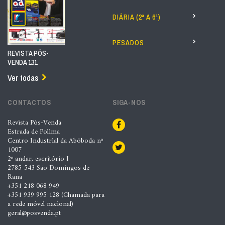
DIÁRIA (2ª A 6ª)
PESADOS
REVISTA PÓS-
VENDA 131
Ver todas
CONTACTOS
SIGA-NOS
Revista Pós-Venda
Estrada de Polima
Centro Industrial da Abóboda nº
1007
2º andar, escritório I
2785-543 São Domingos de
Rana
+351 218 068 949
+351 939 995 128 (Chamada para
a rede móvel nacional)
geral@posvenda.pt