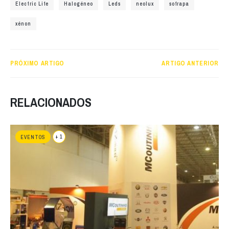
Electric Life
Halogéneo
Leds
neolux
sofrapa
xénon
PRÓXIMO ARTIGO
ARTIGO ANTERIOR
RELACIONADOS
+ 1
EVENTOS