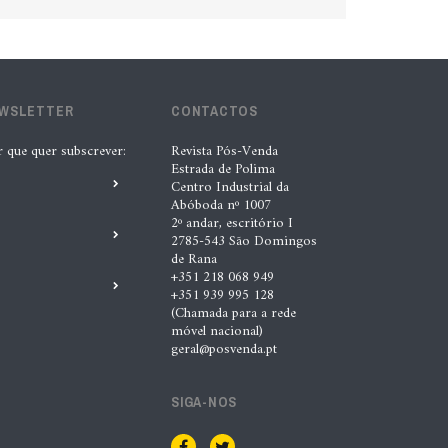
EWSLETTER
CONTACTOS
r que quer subscrever:
Revista Pós-Venda
Estrada de Polima
Centro Industrial da
Abóboda nº 1007
2º andar, escritório I
2785-543 São Domingos
de Rana
+351 218 068 949
+351 939 995 128
(Chamada para a rede
móvel nacional)
geral@posvenda.pt
SIGA-NOS