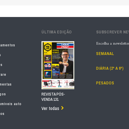
ÚLTIMA EDIÇÃO
SUBSCREVER N
Escolha a newslette
pamentos
SEMANAL
s
os
DIÁRIA (2ª A 6ª)
ware
PESADOS
mentas
iços
REVISTA PÓS-
VENDA 131
míveis auto
Ver todas
tos