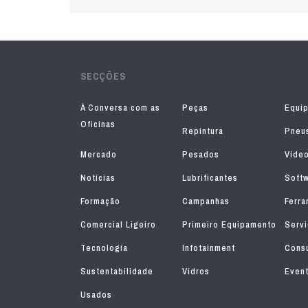
SECÇÕES
À Conversa com as
Peças
Equi
Oficinas
Repintura
Pneu
Mercado
Pesados
Víde
Notícias
Lubrificantes
Soft
Formação
Campanhas
Ferra
Comercial Ligeiro
Primeiro Equipamento
Serv
Tecnologia
Infotainment
Consu
Sustentabilidade
Vidros
Even
Usados