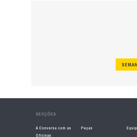
SEMA
SECÇÕES
À Conversa com as
Peças
Equi
Oficinas