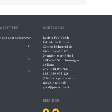
EWSLETTER
CONTACTOS
r que quer subscrever:
Revista Pós-Venda
Estrada de Polima
Centro Industrial da
Abóboda nº 1007
2º andar, escritório I
2785-543 São Domingos
de Rana
+351 218 068 949
+351 939 995 128
(Chamada para a rede
móvel nacional)
geral@posvenda.pt
SIGA-NOS