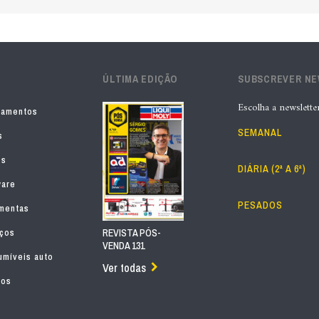
ÚLTIMA EDIÇÃO
SUBSCREVER N
Escolha a newslette
pamentos
SEMANAL
s
os
DIÁRIA (2ª A 6ª)
ware
PESADOS
mentas
iços
REVISTA PÓS-
VENDA 131
míveis auto
Ver todas
tos