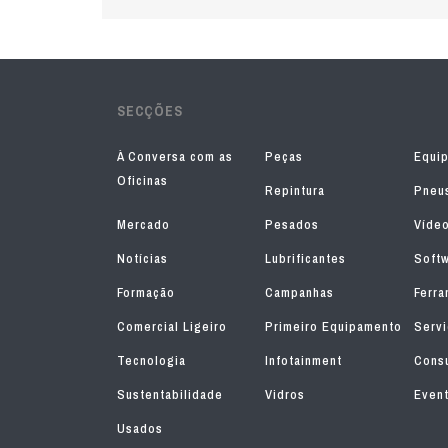
SECÇÕES
À Conversa com as
Peças
Equi
Oficinas
Repintura
Pneu
Mercado
Pesados
Víde
Notícias
Lubrificantes
Soft
Formação
Campanhas
Ferra
Comercial Ligeiro
Primeiro Equipamento
Serv
Tecnologia
Infotainment
Consu
Sustentabilidade
Vidros
Even
Usados