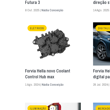
Futura 3
direção s
8 Out. 2025 |
Nádia Conceição
14 Ago. 2025 
ELÉTRICOS
DIGITALI
Forvia Hella novo Coolant
Forvia He
Control Hub max
digital p
1 Ago. 2024 |
Nádia Conceição
26 Jul. 2024 |
+ 1
ILUMINAÇÃO
MERCADO