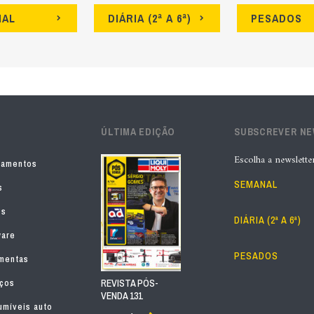
NAL
DIÁRIA (2ª A 6ª)
PESADOS
ÚLTIMA EDIÇÃO
SUBSCREVER N
Escolha a newslette
pamentos
SEMANAL
s
os
DIÁRIA (2ª A 6ª)
ware
PESADOS
mentas
iços
REVISTA PÓS-
VENDA 131
míveis auto