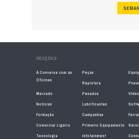
SEMA
SECÇÕES
À Conversa com as
Peças
Equi
Oficinas
Repintura
Pneu
Mercado
Pesados
Víde
Notícias
Lubrificantes
Soft
Formação
Campanhas
Ferra
Comercial Ligeiro
Primeiro Equipamento
Serv
Tecnologia
Infotainment
Consu