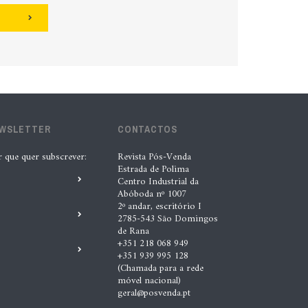
EWSLETTER
CONTACTOS
r que quer subscrever:
Revista Pós-Venda
Estrada de Polima
Centro Industrial da
Abóboda nº 1007
2º andar, escritório I
2785-543 São Domingos
de Rana
+351 218 068 949
+351 939 995 128
(Chamada para a rede
móvel nacional)
geral@posvenda.pt