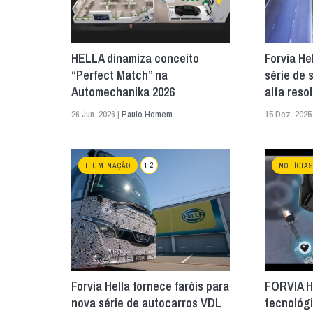
HELLA dinamiza conceito
Forvia He
“Perfect Match” na
série de 
Automechanika 2026
alta reso
26 Jun. 2026 |
Paulo Homem
15 Dez. 2025
+ 2
ILUMINAÇÃO
NOTÍCIA
Forvia Hella fornece faróis para
FORVIA H
nova série de autocarros VDL
tecnológ