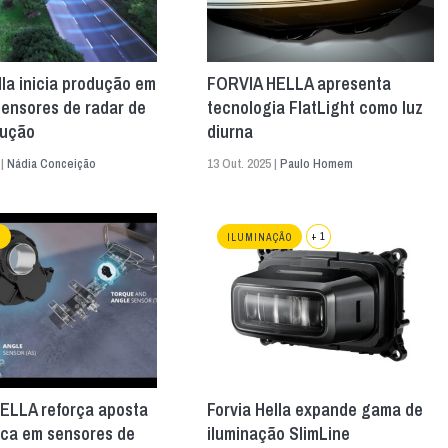
lla inicia produção em
FORVIA HELLA apresenta
sensores de radar de
tecnologia FlatLight como luz
lução
diurna
 |
Nádia Conceição
13 Out. 2025 |
Paulo Homem
+ 1
S
ILUMINAÇÃO
ELLA reforça aposta
Forvia Hella expande gama de
ica em sensores de
iluminação SlimLine