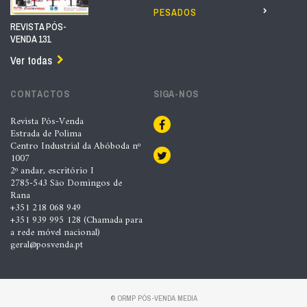
PESADOS
REVISTA PÓS-
VENDA 131
Ver todas
CONTACTOS
SIGA-NOS
Revista Pós-Venda
Estrada de Polima
Centro Industrial da Abóboda nº
1007
2º andar, escritório I
2785-543 São Domingos de
Rana
+351 218 068 949
+351 939 995 128 (Chamada para
a rede móvel nacional)
geral@posvenda.pt
© ORMP PÓS-VENDA MEDIA