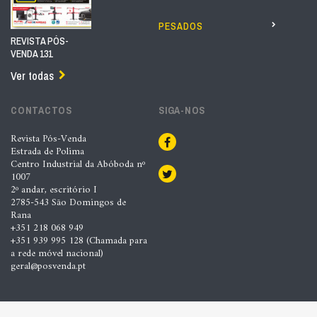
PESADOS
REVISTA PÓS-
VENDA 131
Ver todas
CONTACTOS
SIGA-NOS
Revista Pós-Venda
Estrada de Polima
Centro Industrial da Abóboda nº
1007
2º andar, escritório I
2785-543 São Domingos de
Rana
+351 218 068 949
+351 939 995 128 (Chamada para
a rede móvel nacional)
geral@posvenda.pt