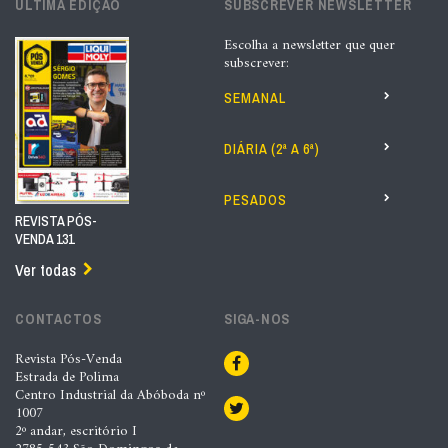
ÚLTIMA EDIÇÃO
SUBSCREVER NEWSLETTER
Escolha a newsletter que quer
subscrever:
SEMANAL
DIÁRIA (2ª A 6ª)
PESADOS
REVISTA PÓS-
VENDA 131
Ver todas
CONTACTOS
SIGA-NOS
Revista Pós-Venda
Estrada de Polima
Centro Industrial da Abóboda nº
1007
2º andar, escritório I