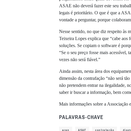
ASAE não deverá fazer este seu trabal
legais é prioritário. O que é que a AS
vontade a perguntar, porque colabor
Nesse sentido, no que diz respeito às 
Teixeira Lopes explica que “cabe aos 
soluções. Se copiam o software é porq
“Se o seu preço fosse mais acessível, ta
vezes não será fiável.”
Ainda assim, nesta área dos equipament
dimensão da contrafação “não será tão
não pretendem entrar na ilegalidade, n
saber ir buscar a informação, bem como
Mais informações sobre a Associação
PALAVRAS-CHAVE
aran
ASAE
contrafação
diag