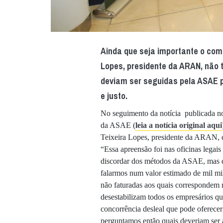
Ainda que seja importante o comb
Lopes, presidente da ARAN, não 
deviam ser seguidas pela ASAE p
e justo.
No seguimento da notícia publicada no
da ASAE (
leia a notícia original aqui
Teixeira Lopes, presidente da ARAN, c
“Essa apreensão foi nas oficinas legais
discordar dos métodos da ASAE, mas di
falarmos num valor estimado de mil mi
não faturadas aos quais correspondem
desestabilizam todos os empresários q
concorrência desleal que pode oferecer
perguntamos então quais deveriam ser a