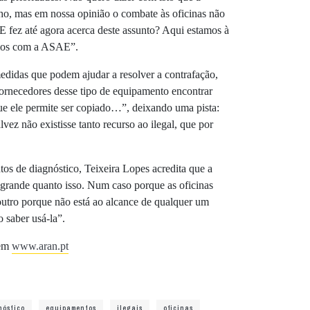
ho, mas em nossa opinião o combate às oficinas não
AE fez até agora acerca deste assunto? Aqui estamos à
amos com a ASAE”.
medidas que podem ajudar a resolver a contrafação,
fornecedores desse tipo de equipamento encontrar
ue ele permite ser copiado…”, deixando uma pista:
lvez não existisse tanto recurso ao ilegal, que por
os de diagnóstico, Teixeira Lopes acredita que a
 grande quanto isso. Num caso porque as oficinas
outro porque não está ao alcance de qualquer um
 saber usá-la”.
 em
www.aran.pt
nóstico
equipamentos
ilegais
oficinas