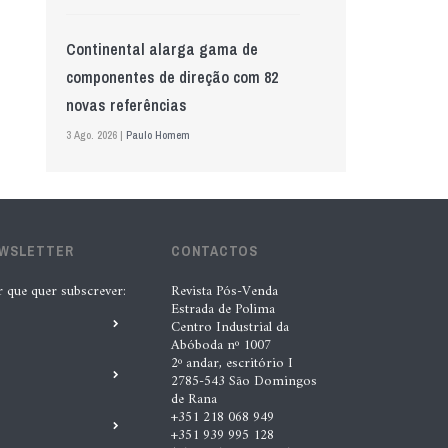
Continental alarga gama de
componentes de direção com 82
novas referências
3 Ago. 2026 |
Paulo Homem
Mewa aposta na IA para automatizar
controlo de qualidade
EWSLETTER
CONTACTOS
5 Ago. 2026 |
Nádia Conceição
r que quer subscrever:
Revista Pós-Venda
Estrada de Polima
GS Pro Tyres assume representação
Centro Industrial da
Abóboda nº 1007
exclusiva da Laufenn em Portugal
2º andar, escritório I
2785-543 São Domingos
4 Ago. 2026 |
Paulo Homem
de Rana
+351 218 068 949
+351 939 995 128
Wolf mostra nova geração de