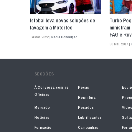
Istobal leva novas soluções de
Turbo Peç
lavagem à Motortec
ministram 
FAG e Ruvi
14 Mar. 2022 |
Nádia Conceição
30 Mai. 2017 |
SECÇÕES
À Conversa com as
Peças
Equi
Oficinas
Repintura
Pneu
Mercado
Pesados
Víde
Notícias
Lubrificantes
Soft
Formação
Campanhas
Ferra