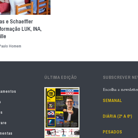
as e Schaeffler
formação LUK, INA,
lle
Paulo Homem
ÚLTIMA EDIÇÃO
SUBSCREVER N
Escolha a newslette
pamentos
SEMANAL
s
os
DIÁRIA (2ª A 6ª)
ware
PESADOS
mentas