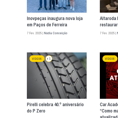
Inovpeças inaugura nova loja
Altaroda 
em Paços de Ferreira
restaurar
7 Fev. 2025 |
Nádia Conceição
7 Fev. 2025 |
+ 1
VÍDEOS
VÍDEOS
Pirelli celebra 40.º aniversário
Car Acade
do P Zero
“Como man
atualizad