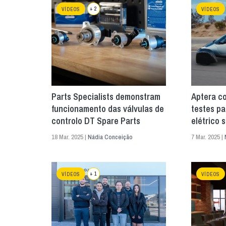
+ 2
VÍDEOS
VÍDEOS
Parts Specialists demonstram
Aptera co
funcionamento das válvulas de
testes pa
controlo DT Spare Parts
elétrico s
18 Mar. 2025 |
Nádia Conceição
7 Mar. 2025 |
+ 1
VÍDEOS
VÍDEOS