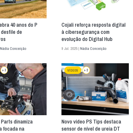
elebra 40 anos do P
Cojali reforça resposta digital
desfile de
à cibersegurança com
ros
evolução do Digital Hub
Nádia Conceição
9 Jul. 2025 |
Nádia Conceição
+ 3
+ 2
VÍDEOS
 Parts dinamiza
Novo vídeo PS Tips destaca
 focada na
sensor de nível de ureia DT