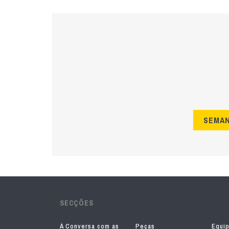
SEMA
SECÇÕES
À Conversa com as
Peças
Equi