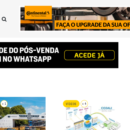
+ 1
+ 4
VÍDEOS