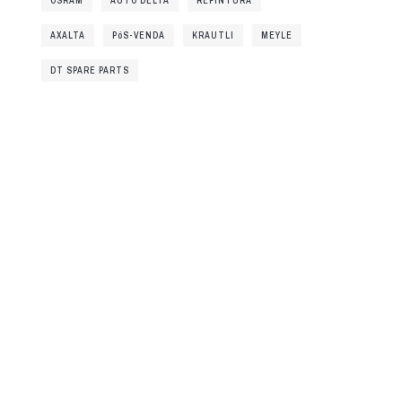
OSRAM
AUTO DELTA
REPINTURA
AXALTA
PóS-VENDA
KRAUTLI
MEYLE
DT SPARE PARTS