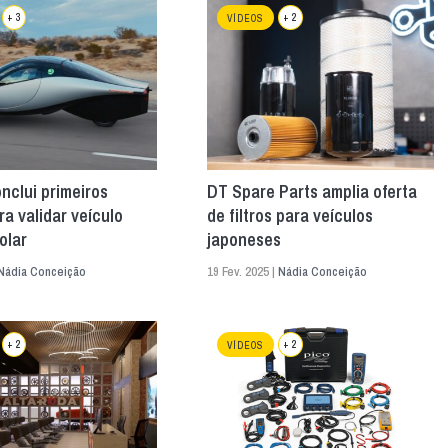
+ 3
+ 2
VÍDEOS
nclui primeiros
DT Spare Parts amplia oferta
ra validar veículo
de filtros para veículos
olar
japoneses
Nádia Conceição
19 Fev. 2025 |
Nádia Conceição
+ 2
+ 2
VÍDEOS