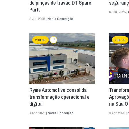
de pinças de travão DT Spare
seguranç
Parts
6 Jun. 2025 |
8 Jul. 2025 |
Nádia Conceição
+ 4
VÍDEOS
VÍDEOS
Ryme Automotive consolida
Transfor
transformação operacional e
Aprovaçõ
digital
na Sua Of
4 Abr. 2025 |
Nádia Conceição
3 Abr. 2025 |