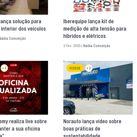
lança solução para
Iberequipe lança kit de
 interior dos veículos
medição de alta tensão para
híbridos e elétricos
Nádia Conceição
3 Fev. 2025 |
Nádia Conceição
+ 1
+ 2
VÍDEOS
my realiza live sobre
Norauto lança vídeo sobre
ter a sua oficina
boas práticas de
a”
sustentabilidade