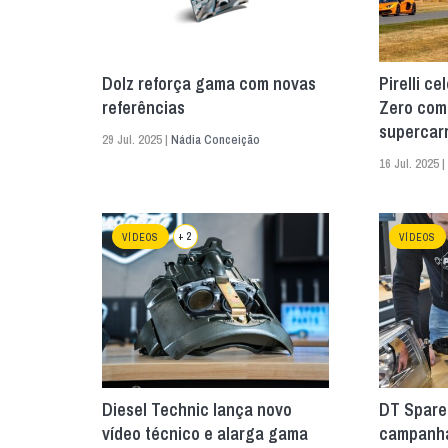
Dolz reforça gama com novas
Pirelli c
referências
Zero com 
supercar
29 Jul. 2025 |
Nádia Conceição
16 Jul. 2025 |
+ 2
VÍDEOS
VÍDEOS
Diesel Technic lança novo
DT Spare
vídeo técnico e alarga gama
campanha