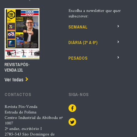
Escolha a newsletter que quer
subscrever:
SEMANAL
DIÁRIA (2ª A 6ª)
PESADOS
REVISTA PÓS-
VENDA 131
Ver todas
CONTACTOS
SIGA-NOS
Revista Pós-Venda
Estrada de Polima
Centro Industrial da Abóboda nº
1007
2º andar, escritório I
2785-543 São Domingos de