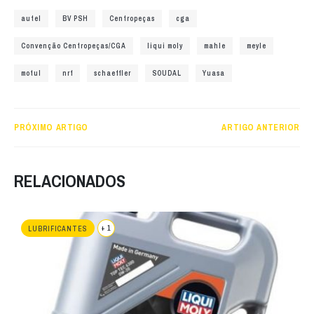
autel
BV PSH
Centropeças
cga
Convenção Centropeças/CGA
liqui moly
mahle
meyle
motul
nrf
schaeffler
SOUDAL
Yuasa
PRÓXIMO ARTIGO
ARTIGO ANTERIOR
RELACIONADOS
+ 1
LUBRIFICANTES