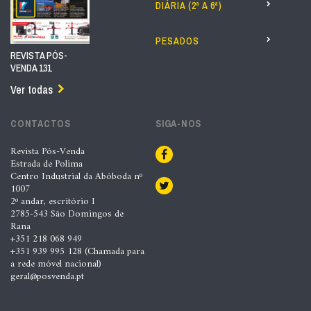
DIÁRIA (2ª A 6ª)
PESADOS
REVISTA PÓS-
VENDA 131
Ver todas
CONTACTOS
SIGA-NOS
Revista Pós-Venda
Estrada de Polima
Centro Industrial da Abóboda nº
1007
2º andar, escritório I
2785-543 São Domingos de
Rana
+351 218 068 949
+351 939 995 128 (Chamada para
a rede móvel nacional)
geral@posvenda.pt