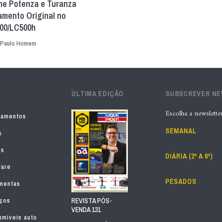
ne Potenza e Turanza
amento Original no
00/LC500h
Paulo Homem
ÚLTIMA EDIÇÃO
SUBSCREVER N
Escolha a newslette
pamentos
SEMANAL
s
os
DIÁRIA (2ª A 6ª)
ware
PESADOS
mentas
iços
REVISTA PÓS-
VENDA 131
míveis auto