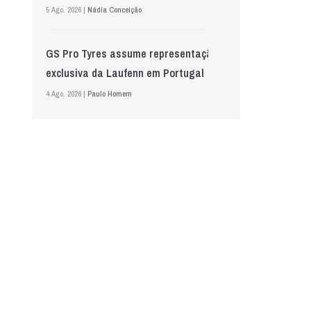
5 Ago. 2026 |
Nádia Conceição
GS Pro Tyres assume representação
exclusiva da Laufenn em Portugal
4 Ago. 2026 |
Paulo Homem
Wolf mostra nova geração de
lubrificantes, serviços e embalagens
na Automechanika
5 Ago. 2026 |
Nádia Conceição
Acionistas da AkzoNobel e da Axalta
aprovam fusão
6 Ago. 2026 |
Paulo Homem