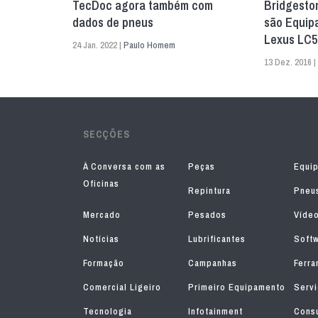
TecDoc agora também com
Bridgesto
dados de pneus
são Equip
Lexus LC5
24 Jan. 2022 |
Paulo Homem
13 Dez. 2016 |
SECÇÕES
À Conversa com as
Peças
Equi
Oficinas
Repintura
Pneu
Mercado
Pesados
Víde
Notícias
Lubrificantes
Soft
Formação
Campanhas
Ferra
Comercial Ligeiro
Primeiro Equipamento
Serv
Tecnologia
Infotainment
Consu