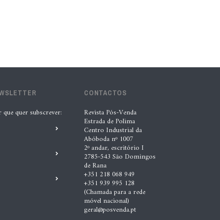
B-Parts expande operação para a
Polónia
4 Ago. 2026 |
Nádia Conceição
EWSLETTER
CONTACTOS
r que quer subscrever:
Revista Pós-Venda
Estrada de Polima
Centro Industrial da
Abóboda nº 1007
2º andar, escritório I
2785-543 São Domingos
de Rana
+351 218 068 949
+351 939 995 128
(Chamada para a rede
móvel nacional)
geral@posvenda.pt